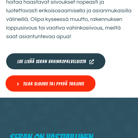
hoitaa haastavat siivoukset nopeasti ja
luotettavasti erikoisosaamisella ja asianmukaisilla
välineillä. Olipa kyseessä muutto, rakennuksen
loppusiivous tai vaativa vahinkosiivous, meiltä
saat asiantuntevaa apua!
LUE LISÄÄ SERAN VAHINKOPALVELUISTA
TILAA SIIVOUS TAI PYYDÄ TARJOUS
Seran on vastuullinen