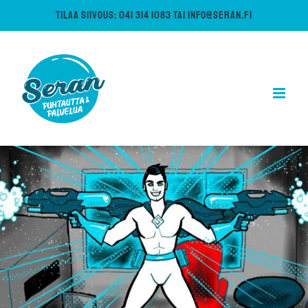
Skip
TILAA SIIVOUS:
041 314 1083
TAI
INFO@SERAN.FI
to
content