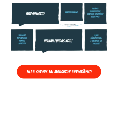
TILAA SIIVOUS TAI MAKSUTON ARVIOKÄYNTI