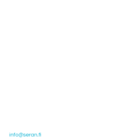
Seran puhtautta ja palvelua
Toiminta-alue
Tampere, Ylöjärvi, Pirkkala, Nokia, Kangasala,
Lempäälä
Y-tunnus: 2874629-3
Käyntiosoite:
Aarporankatu 15 B
33840 Tampere
puh 041 3141 083
info@seran.fi